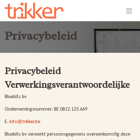
Overslaan naar inhoud
Privacybeleid
Privacybeleid
Verwerkingsverantwoordelijke
Bluebits bv
Ondernemingsnummer: BE 0812.125.669
E.
info@trikker.be
Bluebits bv verwerkt persoonsgegevens overeenkomstig deze